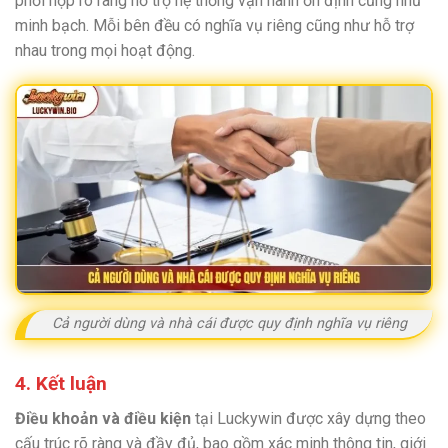
phối hợp rõ ràng hỗ trợ hệ thống vận hành ổn định cũng như
minh bạch. Mỗi bên đều có nghĩa vụ riêng cũng như hỗ trợ
nhau trong mọi hoạt động.
Cả người dùng và nhà cái được quy định nghĩa vụ riêng
4. Kết luận
Điều khoản và điều kiện
tại Luckywin được xây dựng theo
cấu trúc rõ ràng và đầy đủ, bao gồm xác minh thông tin, giới