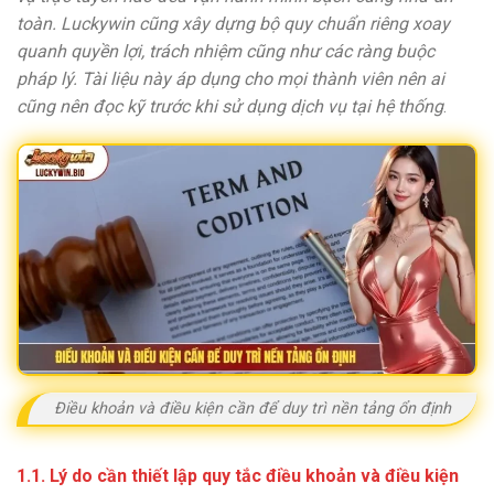
toàn. Luckywin cũng xây dựng bộ quy chuẩn riêng xoay
quanh quyền lợi, trách nhiệm cũng như các ràng buộc
pháp lý. Tài liệu này áp dụng cho mọi thành viên nên ai
cũng nên đọc kỹ trước khi sử dụng dịch vụ tại hệ thống
.
Điều khoản và điều kiện cần để duy trì nền tảng ổn định
1.1. Lý do cần thiết lập quy tắc điều khoản và điều kiện