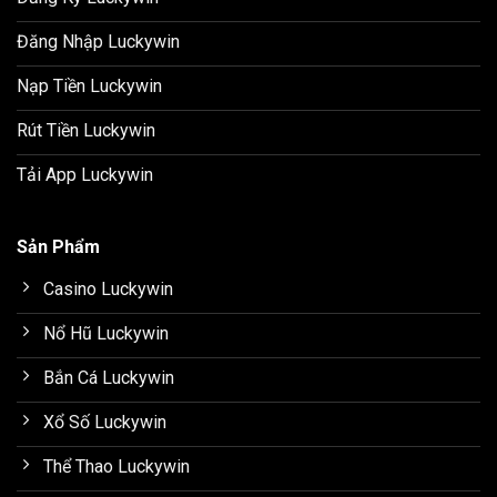
Đăng Nhập Luckywin
Nạp Tiền Luckywin
Rút Tiền Luckywin
Tải App Luckywin
Tiến Lên Online – Cách Chơi Chuẩn Xác Cho Hội Viên Mới
8 Tháng 12, 2025
Sản Phẩm
Casino Luckywin
Nổ Hũ Luckywin
Bắn Cá Luckywin
Xổ Số Luckywin
Thể Thao Luckywin