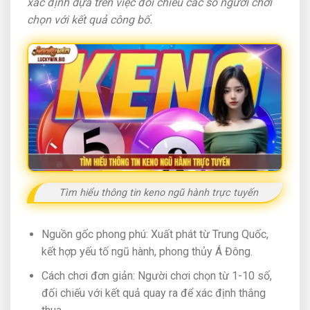
xác định dựa trên việc đối chiếu các số người chơi
chọn với kết quả công bố.
Tìm hiểu thông tin keno ngũ hành trực tuyến
Nguồn gốc phong phú: Xuất phát từ Trung Quốc,
kết hợp yếu tố ngũ hành, phong thủy Á Đông.
Cách chơi đơn giản: Người chơi chọn từ 1-10 số,
đối chiếu với kết quả quay ra để xác định thắng