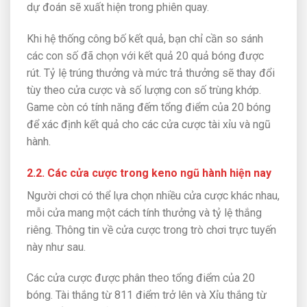
dự đoán sẽ xuất hiện trong phiên quay.
Khi hệ thống công bố kết quả, bạn chỉ cần so sánh
các con số đã chọn với kết quả 20 quả bóng được
rút. Tỷ lệ trúng thưởng và mức trả thưởng sẽ thay đổi
tùy theo cửa cược và số lượng con số trùng khớp.
Game còn có tính năng đếm tổng điểm của 20 bóng
để xác định kết quả cho các cửa cược tài xỉu và ngũ
hành.
2.2. Các cửa cược trong keno ngũ hành hiện nay
Người chơi có thể lựa chọn nhiều cửa cược khác nhau,
mỗi cửa mang một cách tính thưởng và tỷ lệ thắng
riêng. Thông tin về cửa cược trong trò chơi trực tuyến
này như sau.
Các cửa cược được phân theo tổng điểm của 20
bóng. Tài thắng từ 811 điểm trở lên và Xỉu thắng từ