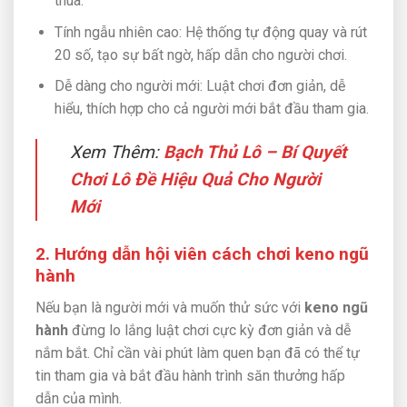
thua.
Tính ngẫu nhiên cao: Hệ thống tự động quay và rút
20 số, tạo sự bất ngờ, hấp dẫn cho người chơi.
Dễ dàng cho người mới: Luật chơi đơn giản, dễ
hiểu, thích hợp cho cả người mới bắt đầu tham gia.
Xem Thêm:
Bạch Thủ Lô – Bí Quyết
Chơi Lô Đề Hiệu Quả Cho Người
Mới
2. Hướng dẫn hội viên cách chơi keno ngũ
hành
Nếu bạn là người mới và muốn thử sức với
keno ngũ
hành
đừng lo lắng luật chơi cực kỳ đơn giản và dễ
nắm bắt. Chỉ cần vài phút làm quen bạn đã có thể tự
tin tham gia và bắt đầu hành trình săn thưởng hấp
dẫn của mình.