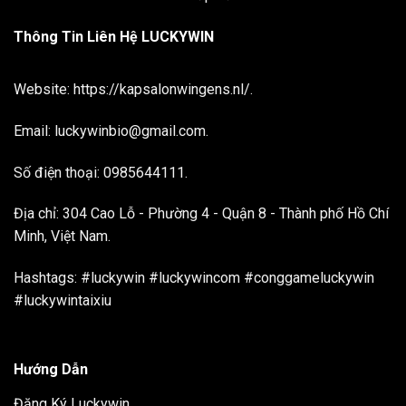
Thông Tin Liên Hệ LUCKYWIN
Neko May Mắn – Thử Vận May Nhận Ngay Thưởng Hấp Dẫn Nhất
Website:
https://kapsalonwingens.nl/
.
8 Tháng 12, 2025
Email:
luckywinbio@gmail.com
.
Số điện thoại: 0985644111.
Địa chỉ: 304 Cao Lỗ - Phường 4 - Quận 8 - Thành phố Hồ Chí
Minh, Việt Nam.
Hashtags: #luckywin #luckywincom #conggameluckywin
#luckywintaixiu
Song Thủ Lô – Quay Số Nhanh Và Tỷ Lệ Trả Thưởng Hấp Dẫn
8 Tháng 12, 2025
Hướng Dẫn
Đăng Ký Luckywin