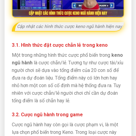
Cập nhật các hình thức cược keno ngũ hành hiện nay
3.1. Hình thức đặt cược chẵn lẻ trong keno
Một trong những hình thức cược phổ biến trong
keno
ngũ hành
là cược chẵn/lẻ. Tương tự như cược tài/xỉu
người chơi sẽ dựa vào tổng điểm của 20 con số để
đưa ra dự đoán liệu. Tổng điểm này có lớn hơn hay
nhỏ hơn một con số cố định mà hệ thống đưa ra. Tuy
nhiên với cược chẵn/lẻ người chơi chỉ cần dự đoán
tổng điểm là số chẵn hay lẻ.
3.2. Cược ngũ hành trong game
Cược ngũ hành hay còn gọi là cược phạm vi, là một
lựa chọn phổ biến trong Keno. Trong loại cược này