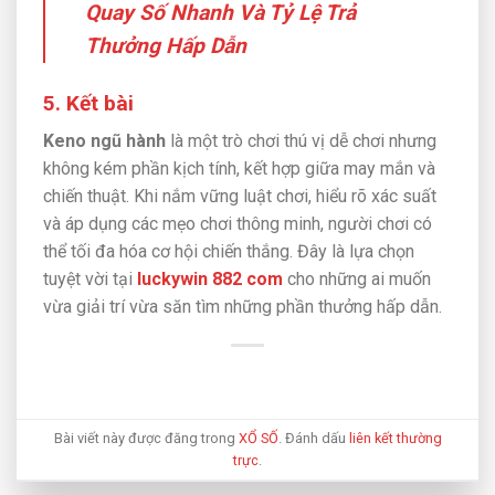
Quay Số Nhanh Và Tỷ Lệ Trả
Thưởng Hấp Dẫn
5. Kết bài
Keno ngũ hành
là một trò chơi thú vị dễ chơi nhưng
không kém phần kịch tính, kết hợp giữa may mắn và
chiến thuật. Khi nắm vững luật chơi, hiểu rõ xác suất
và áp dụng các mẹo chơi thông minh, người chơi có
thể tối đa hóa cơ hội chiến thắng. Đây là lựa chọn
tuyệt vời tại
luckywin 882 com
cho những ai muốn
vừa giải trí vừa săn tìm những phần thưởng hấp dẫn.
Bài viết này được đăng trong
XỔ SỐ
. Đánh dấu
liên kết thường
trực
.