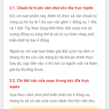
2.1. Chuẩn bị trước ván chơi xóc đĩa trực tuyến
Đối với sản phẩm này, điểm tổ chức sẽ cần chuẩn bị
công cụ hỗ trợ là 1 bộ xúc xắc gồm 1 đồng xu, 1 đĩa
và 1 bát. Tùy theo từng hình thức đặt cược mà số
lượng đồng xu cùng thể lệ sẽ có sự khác nhau, phổ
biến nhất là loại 4 đồng.
Ngoài ra, với việc bạn tham gia đặt cược tại đơn vị
chúng tôi thì còn cần đăng ký tài khoản chính thức.
Sau đó, nạp tiền vào ví thì mới có nguồn vốn và tham
gia dự thưởng được.
2.2. Chi tiết các cửa cược trong xóc đĩa trực
tuyến
Dựa theo cách chơi phổ biến nhất với 4 đồng xu,
chúng ta sẽ có các cửa cược dành cho hội viên như: