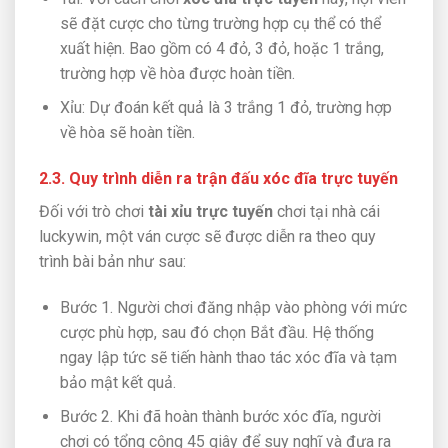
sẽ đặt cược cho từng trường hợp cụ thể có thể
xuất hiện. Bao gồm có 4 đỏ, 3 đỏ, hoặc 1 trắng,
trường hợp về hòa được hoàn tiền.
Xỉu: Dự đoán kết quả là 3 trắng 1 đỏ, trường hợp
về hòa sẽ hoàn tiền.
2.3. Quy trình diễn ra trận đấu xóc đĩa trực tuyến
Đối với trò chơi
tài xỉu trực tuyến
chơi tại nhà cái
luckywin, một ván cược sẽ được diễn ra theo quy
trình bài bản như sau:
Bước 1. Người chơi đăng nhập vào phòng với mức
cược phù hợp, sau đó chọn Bắt đầu. Hệ thống
ngay lập tức sẽ tiến hành thao tác xóc đĩa và tạm
bảo mật kết quả.
Bước 2. Khi đã hoàn thành bước xóc đĩa, người
chơi có tổng cộng 45 giây để suy nghĩ và đưa ra