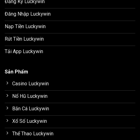
Đăng Ký Luckywin
Đăng Nhập Luckywin
Nạp Tiền Luckywin
Rút Tiền Luckywin
Tiến Lên Online – Cách Chơi Chuẩn Xác Cho Hội Viên Mới
Tải App Luckywin
8 Tháng 12, 2025
Sản Phẩm
Casino Luckywin
Nổ Hũ Luckywin
Bắn Cá Luckywin
Xổ Số Luckywin
Thể Thao Luckywin
Dàn Sao Đánh Cá Luckywin – Nhận Thưởng Hấp Dẫn Hiện Nay