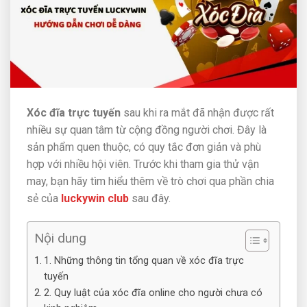
Xóc đĩa trực tuyến
sau khi ra mắt đã nhận được rất
nhiều sự quan tâm từ cộng đồng người chơi. Đây là
sản phẩm quen thuộc, có quy tắc đơn giản và phù
hợp với nhiều hội viên. Trước khi tham gia thử vận
may, bạn hãy tìm hiểu thêm về trò chơi qua phần chia
sẻ của
luckywin club
sau đây.
Nội dung
1. Những thông tin tổng quan về xóc đĩa trực
tuyến
2. Quy luật của xóc đĩa online cho người chưa có