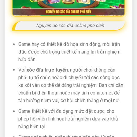
Nguyên do xóc đĩa online phổ biến
Game hay có thiết kế đồ họa sinh động, mỗi trận
đấu được chú trọng thiết kế mang lại trải nghiệm
hấp dẫn.
Với
xóc đĩa trực tuyến
, người chơi không cần
phải tự tổ chức hoặc di chuyển tới các sòng bạc
xa xôi vẫn có thể dễ dàng trải nghiệm. Bạn chỉ cần
chuẩn bị điện thoại hoặc máy tính có internet để
tận hưởng niềm vui, cơ hội chiến thắng ở mọi nơi.
Game thiết kế với đa dạng mức đặt cược, cho
phép hội viên linh hoạt trải nghiệm dựa vào khả
năng hiện tại.