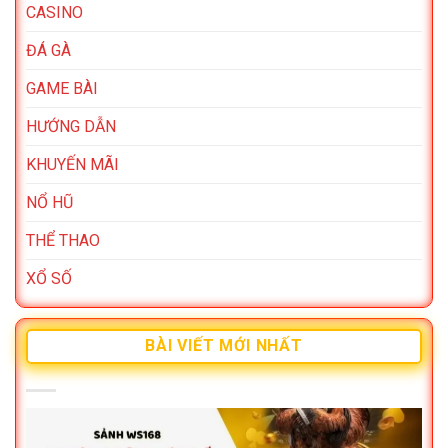
CASINO
ĐÁ GÀ
GAME BÀI
HƯỚNG DẪN
KHUYẾN MÃI
Đá Gà Đòn – Mỗi Trận Đấu Trở Nên Hấp Dẫn, Kịch Tính Hơn
19 Tháng 4, 2026
NỔ HŨ
THỂ THAO
XỔ SỐ
BÀI VIẾT MỚI NHẤT
Sảnh WS168 – Nơi Hội Tụ Những Cuộc Chiến Đá Gà Nghẹt Thở