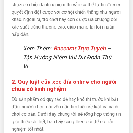
chưa có nhiều kinh nghiệm thì vẫn có thể tự tin đưa ra
quyết định đặt cược với cơ hội chiến thắng như người
khác. Ngoài ra, trò chơi này còn được ưa chuộng bởi
xác suất trúng thưởng cao, giúp mang lại lợi nhuận
hấp dẫn.
Xem Thêm:
Baccarat Trực Tuyến
–
Tận Hưởng Niềm Vui Dự Đoán Thú
Vị
2. Quy luật của xóc đĩa online cho người
chưa có kinh nghiệm
Dù sản phẩm có quy tắc dễ hay khó thì trước khi bắt
đầu, người chơi mới vẫn cần tìm hiểu về luật và cách
chơi cơ bản. Dưới đây chúng tôi sẽ tổng hợp thông tin
giới thiệu chi tiết, bạn hãy cùng theo dõi để có trải
nghiệm tốt nhất.